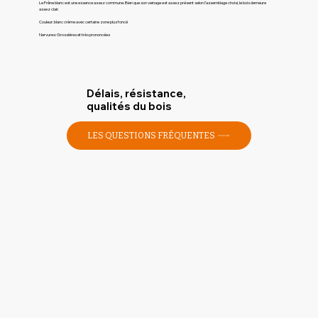
Le Frêne blanc est une essence assez commune. Bien que son veinage est assez présent selon l’assemblage choisi, le bois demeure
assez clair.
Couleur: blanc crème avec certaine zone plus foncé
Nervures: Grossières et très prononcées
Délais, résistance,
qualités du bois
LES QUESTIONS FRÉQUENTES