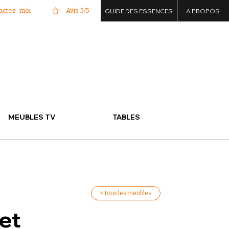
actez-moi
Avis 5/5
GUIDE DES ESSENCES
A PROPOS
MEUBLES TV
TABLES
< tous les meubles
et