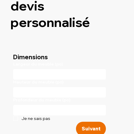
devis
personnalisé
Dimensions
Largeur du meuble (po)
Hauteur du meuble (po)
Profondeur du meuble (po)
Je ne sais pas
Suivant