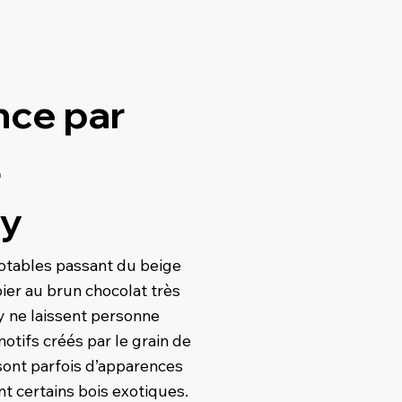
nce par
t
ry
otables passant du beige
bier au brun chocolat très
ry ne laissent personne
motifs créés par le grain de
 sont parfois d’apparences
nt certains bois exotiques.