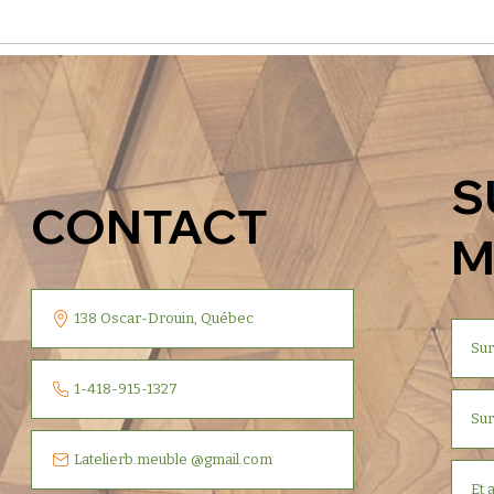
S
CONTACT
M
138 Oscar-Drouin, Québec
Su
1-418-915-1327
Sur
Latelierb.meuble @gmail.com
Et 