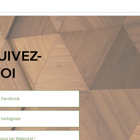
UIVEZ-
OI
r Facebook
 Instagram
aussi sur Pinterest !