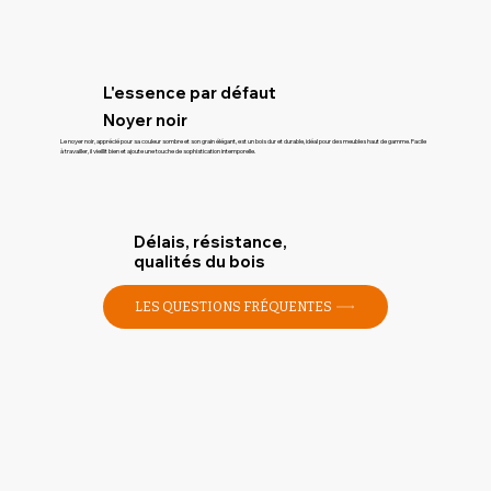
L'essence par défaut
Noyer noir
Le noyer noir, apprécié pour sa couleur sombre et son grain élégant, est un bois dur et durable, idéal pour des meubles haut de gamme. Facile
à travailler, il vieillit bien et ajoute une touche de sophistication intemporelle.
Délais, résistance,
qualités du bois
LES QUESTIONS FRÉQUENTES