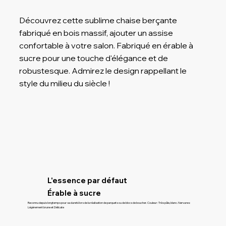
Découvrez cette sublime chaise berçante
fabriqué en bois massif, ajouter un assise
confortable à votre salon. Fabriqué en érable à
sucre pour une touche d'élégance et de
robustesque. Admirez le design rappellant le
style du milieu du siècle !
L'essence par défaut
Érable à sucre
Reconnu depuis longtemps pour sa dureté lors de la réalisation de parquets ou de blocs de boucher. Couleur : Très pâle, blanc. Nervures:
Légèrement brune et Délicate