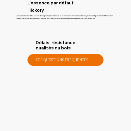
L'essence par défaut
Hickory
Les contrastes notables passant du beige très pâle de l’aubier au brun chocolat très foncé de l’hickory ne laissent personne indifférent. Les
motifs créés par le grain de ce bois très dur sont parfois d’apparences linéaires rappelant certains bois exotiques.
Délais, résistance,
qualités du bois
LES QUESTIONS FRÉQUENTES