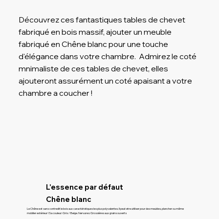
Découvrez ces fantastiques tables de chevet
fabriqué en bois massif, ajouter un meuble
fabriqué en Chêne blanc pour une touche
d'élégance dans votre chambre. Admirez le coté
mnimaliste de ces tables de chevet, elles
ajouteront assurément un coté apaisant a votre
chambre a coucher !
L'essence par défaut
Chêne blanc
Le Chêne est sans contredit le bois aux caractéristiques les plus polyvalentes. Il peut etre utiliser pour des meubles, plancher ou même
mobilier extérieur ! Sa couleur: Gris / Beige. Nervures: Grossières aux grains ouverts