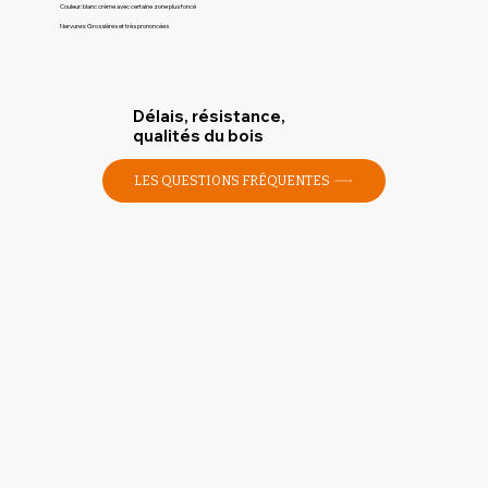
Couleur: blanc crème avec certaine zone plus foncé
Nervures: Grossières et très prononcées
Délais, résistance,
qualités du bois
LES QUESTIONS FRÉQUENTES