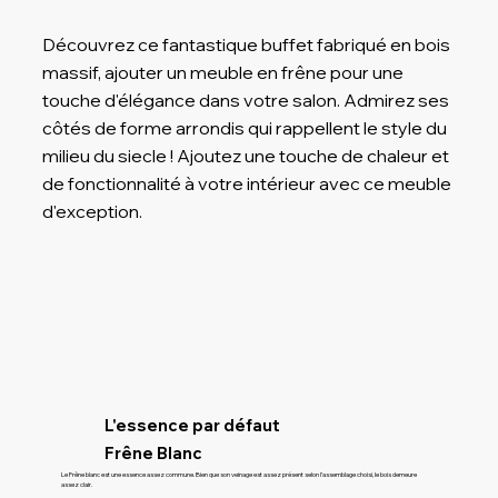
Découvrez ce fantastique buffet fabriqué en bois
massif, ajouter un meuble en frêne pour une
touche d'élégance dans votre salon. Admirez ses
côtés de forme arrondis qui rappellent le style du
milieu du siecle ! Ajoutez une touche de chaleur et
de fonctionnalité à votre intérieur avec ce meuble
d'exception.
L'essence par défaut
Frêne Blanc
Le Frêne blanc est une essence assez commune. Bien que son veinage est assez présent selon l’assemblage choisi, le bois demeure
assez clair.