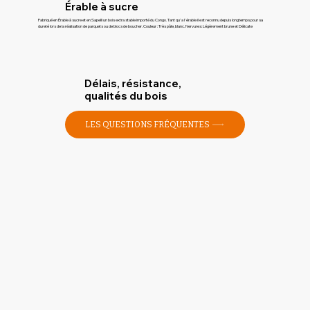
Érable à sucre
Fabriqué en Érable à sucre et en Sapelli un bois extra stable importé du Congo. Tant qu'a l'érable il est reconnu depuis longtemps pour sa
dureté lors de la réalisation de parquets ou de blocs de boucher. Couleur : Très pâle, blanc. Nervures: Légèrement brune et Délicate
Délais, résistance,
qualités du bois
LES QUESTIONS FRÉQUENTES